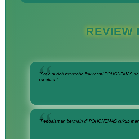
REVIEW
“Saya sudah mencoba link resmi POHONEMAS dan 
rungkad.”
“Pengalaman bermain di POHONEMAS cukup menyena