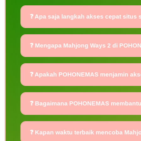
❓ Apa saja langkah akses cepat situ
❓ Mengapa Mahjong Ways 2 di POHON
❓ Apakah POHONEMAS menjamin akses
❓ Bagaimana POHONEMAS membantu
❓ Kapan waktu terbaik mencoba Mah