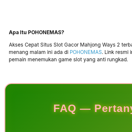
Apa Itu POHONEMAS?
Akses Cepat Situs Slot Gacor Mahjong Ways 2 ter
menang malam ini ada di
POHONEMAS
. Link resmi
pemain menemukan game slot yang anti rungkad.
FAQ — Perta