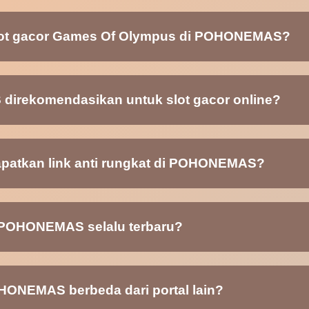
slot gacor Games Of Olympus di POHONEMAS?
rekomendasikan untuk slot gacor online?
patkan link anti rungkat di POHONEMAS?
r POHONEMAS selalu terbaru?
ONEMAS berbeda dari portal lain?