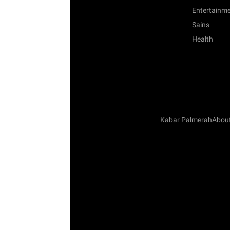
Entertainm
Sains
Health
Kabar Palmerah
Abou