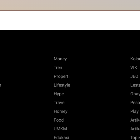
Money
Kol
Tren
VIK
Properti
JEO
n
Lifestyle
Lest
Hype
Ohay
Travel
Peso
Homey
Play
Food
Artik
UMKM
Artik
Edukasi
Topik