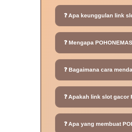
❓ Apa keunggulan link 
❓ Mengapa POHONEMAS di
❓ Bagaimana cara menda
❓ Apakah link slot gaco
❓ Apa yang membuat POH