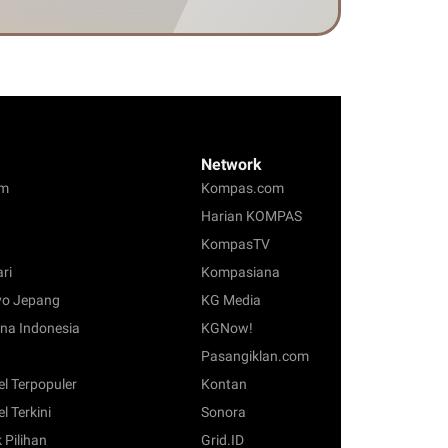
Network
om
Kompas.com
Harian KOMPAS
KompasTV
ari
Kompasiana
o Jepang
KG Media
na Indonesia
KGNow!
Pasangiklan.com
el Terpopuler
Kontan
el Terkini
Sonora
 Pilihan
Grid.ID